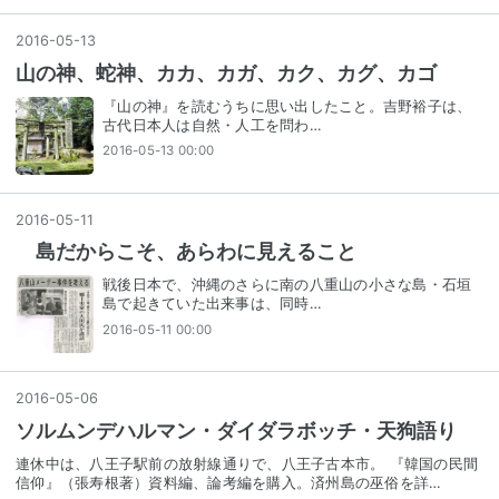
2016
-
05
-
13
山の神、蛇神、カカ、カガ、カク、カグ、カゴ
『山の神』を読むうちに思い出したこと。吉野裕子は、
古代日本人は自然・人工を問わ…
2016-05-13 00:00
2016
-
05
-
11
島だからこそ、あらわに見えること
戦後日本で、沖縄のさらに南の八重山の小さな島・石垣
島で起きていた出来事は、同時…
2016-05-11 00:00
2016
-
05
-
06
ソルムンデハルマン・ダイダラボッチ・天狗語り
連休中は、八王子駅前の放射線通りで、八王子古本市。 『韓国の民間
信仰』（張寿根著）資料編、論考編を購入。済州島の巫俗を詳…