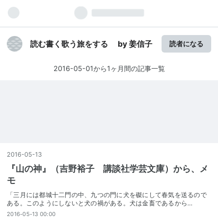
読む書く歌う旅をする by 姜信子
読者になる
2016-05-01から1ヶ月間の記事一覧
2016
-
05
-
13
『山の神』（吉野裕子 講談社学芸文庫）から、メ
モ
「三月には都城十二門の中、九つの門に犬を磔にして春気を送るので
ある。このようにしないと犬の禍がある。犬は金畜であるから…
2016-05-13 00:00