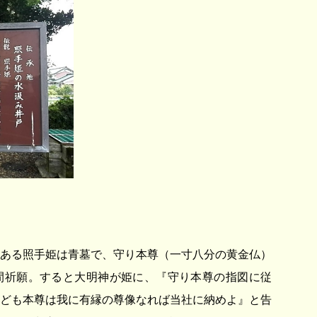
ある照手姫は青墓で、守り本尊（一寸八分の黄金仏）
間祈願。すると大明神が姫に、『守り本尊の指図に従
ども本尊は我に有縁の尊像なれば当社に納めよ』と告