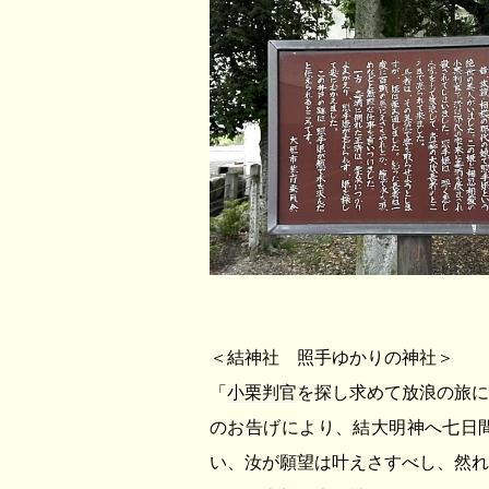
＜結神社 照手ゆかりの神社＞
「
小栗判官
を探し求めて放浪の旅に
のお告げにより、結大明神へ七日
い、汝が願望は叶えさすべし、然れ