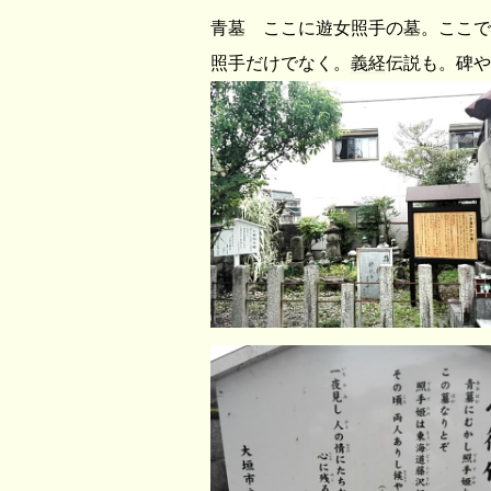
青墓 ここに遊女照手の墓。ここで
照手だけでなく。
義経
伝説も。碑や