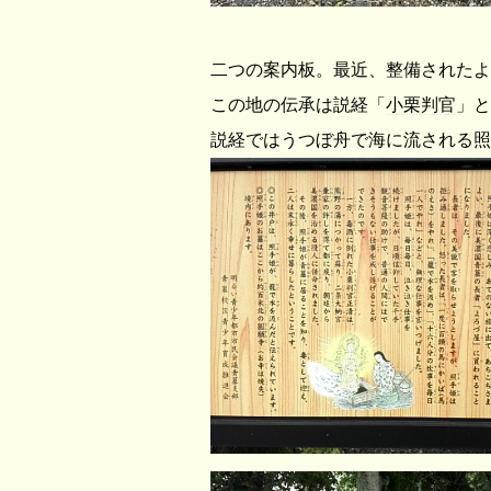
二つの案内板。最近、整備されたよ
この地の伝承は説経「
小栗判官
」と
説経ではうつぼ舟で海に流される照