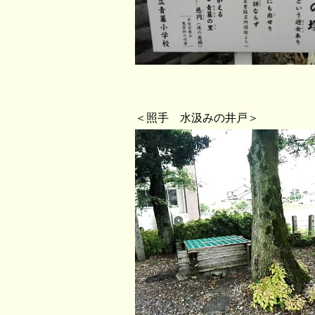
＜照手 水汲みの井戸＞